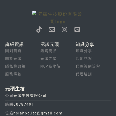
T
E
I
L
i
n
n
i
k
v
s
n
詳細資訊
認識元碩
知識分享
t
e
t
e
回到首頁
熱銷商品
知識分享
o
l
a
k
o
g
關於元碩
元碩之星
活動花絮
p
r
隱私權政策
NCP商學院
代理簽約流程
e
a
服務條款
代理培訓
m
元碩生技
公司
元碩生技有限公司
統編
60787491
信箱
hsiahbd.ltd@gmail.com