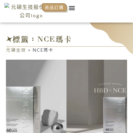
跳
Menu
商品訂購
關於元碩
元碩代理
全系列商品
NCP商學院
活動花絮
知識分享
至
主
要
內
標籤：NCE瑪卡
容
元碩生技
»
NCE瑪卡