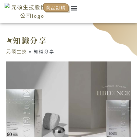
跳
Menu
商品訂購
關於元碩
元碩代理
全系列商品
NCP商學院
活動花絮
知識分享
至
主
要
內
知識分享
容
元碩生技
»
知識分享