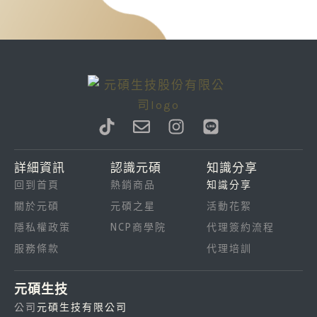
T
E
I
L
i
n
n
i
k
v
s
n
詳細資訊
認識元碩
知識分享
t
e
t
e
回到首頁
熱銷商品
知識分享
o
l
a
k
o
g
關於元碩
元碩之星
活動花絮
p
r
隱私權政策
NCP商學院
代理簽約流程
e
a
服務條款
代理培訓
m
元碩生技
公司
元碩生技有限公司