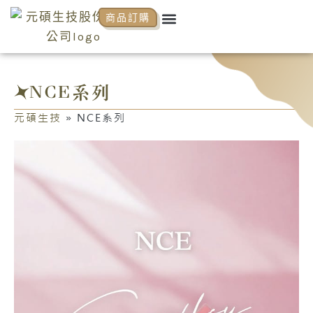
跳
Menu
商品訂購
關於元碩
元碩代理
全系列商品
NCP商學院
活動花絮
知識分享
至
主
要
內
NCE系列
容
元碩生技
»
NCE系列