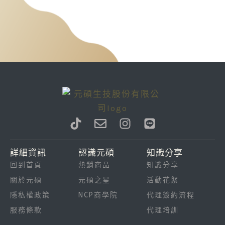
T
E
I
L
i
n
n
i
k
v
s
n
詳細資訊
認識元碩
知識分享
t
e
t
e
回到首頁
熱銷商品
知識分享
o
l
a
k
o
g
關於元碩
元碩之星
活動花絮
p
r
隱私權政策
NCP商學院
代理簽約流程
e
a
服務條款
代理培訓
m