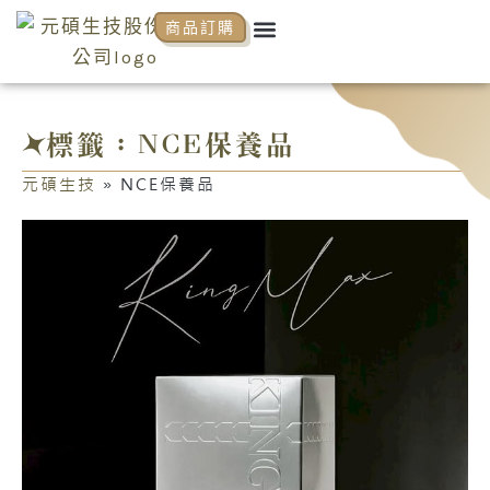
跳
Menu
商品訂購
關於元碩
元碩代理
全系列商品
NCP商學院
活動花絮
知識分享
至
主
要
內
標籤：NCE保養品
容
元碩生技
»
NCE保養品