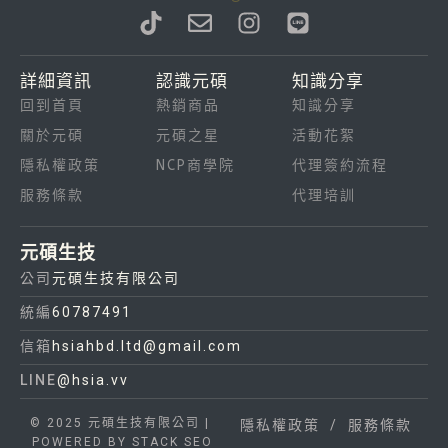
T
E
I
L
i
n
n
i
k
v
s
n
詳細資訊
認識元碩
知識分享
t
e
t
e
回到首頁
熱銷商品
知識分享
o
l
a
k
o
g
關於元碩
元碩之星
活動花絮
p
r
隱私權政策
NCP商學院
代理簽約流程
e
a
服務條款
代理培訓
m
元碩生技
公司
元碩生技有限公司
統編
60787491
信箱
hsiahbd.ltd@gmail.com
LINE
@hsia.vv
© 2025 元碩生技有限公司 |
隱私權政策
/
服務條款
POWERED BY
STACK SEO