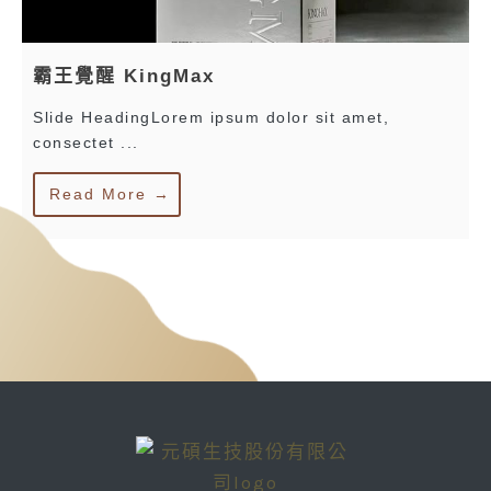
霸王覺醒 KingMax
Slide HeadingLorem ipsum dolor sit amet,
consectet ...
Read More →