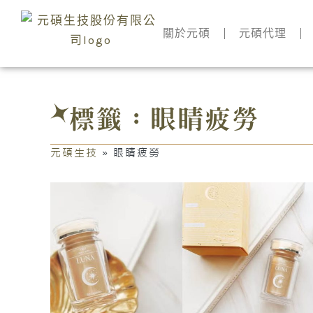
跳
至
關於元碩
元碩代理
主
要
內
容
標籤：眼睛疲勞
元碩生技
»
眼睛疲勞