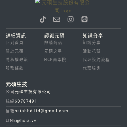
T
E
I
L
i
n
n
i
k
v
s
n
詳細資訊
認識元碩
知識分享
t
e
t
e
回到首頁
熱銷商品
知識分享
o
l
a
k
o
g
關於元碩
元碩之星
活動花絮
p
r
隱私權政策
NCP商學院
代理簽約流程
e
a
服務條款
代理培訓
m
元碩生技
公司
元碩生技有限公司
統編
60787491
信箱
hsiahbd.ltd@gmail.com
LINE
@hsia.vv