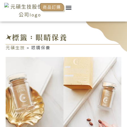
跳
Menu
商品訂購
關於元碩
元碩代理
全系列商品
NCP商學院
活動花絮
知識分享
至
主
要
內
標籤：眼睛保養
容
元碩生技
»
眼睛保養