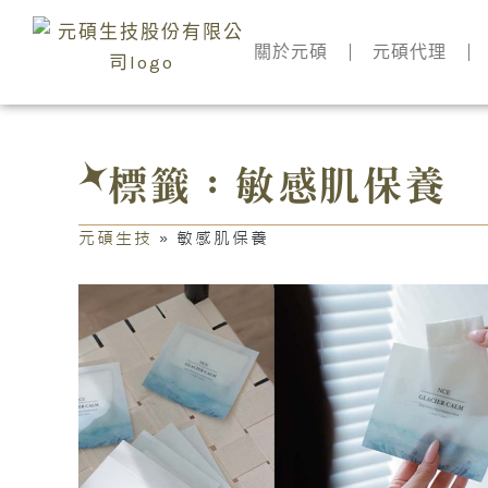
跳
至
關於元碩
元碩代理
主
要
內
容
標籤：敏感肌保養
元碩生技
»
敏感肌保養