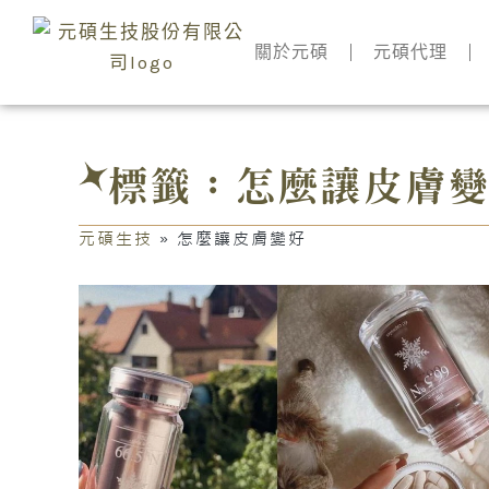
跳
至
關於元碩
元碩代理
主
要
內
容
標籤：怎麼讓皮膚
元碩生技
»
怎麼讓皮膚變好