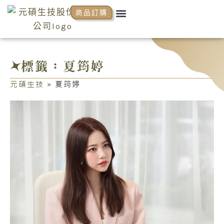
跳
Menu
商品訂購
關於元碩
元碩代理
全系列商品
NCP商學院
活動花絮
知識分享
至
主
要
內
標籤：夏筠婷
容
元碩生技
»
夏筠婷