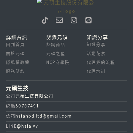
T
E
I
L
i
n
n
i
k
v
s
n
詳細資訊
認識元碩
知識分享
t
e
t
e
回到首頁
熱銷商品
知識分享
o
l
a
k
o
g
關於元碩
元碩之星
活動花絮
p
r
隱私權政策
NCP商學院
代理簽約流程
e
a
服務條款
代理培訓
m
元碩生技
公司
元碩生技有限公司
統編
60787491
信箱
hsiahbd.ltd@gmail.com
LINE
@hsia.vv