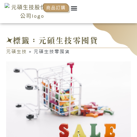
跳
Menu
商品訂購
關於元碩
元碩代理
全系列商品
NCP商學院
活動花絮
知識分享
至
主
要
內
標籤：元碩生技零囤貨
容
元碩生技
»
元碩生技零囤貨