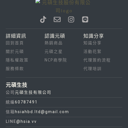
T
E
I
L
i
n
n
i
k
v
s
n
詳細資訊
認識元碩
知識分享
t
e
t
e
回到首頁
熱銷商品
知識分享
o
l
a
k
o
g
關於元碩
元碩之星
活動花絮
p
r
隱私權政策
NCP商學院
代理簽約流程
e
a
服務條款
代理培訓
m
元碩生技
公司
元碩生技有限公司
統編
60787491
信箱
hsiahbd.ltd@gmail.com
LINE
@hsia.vv