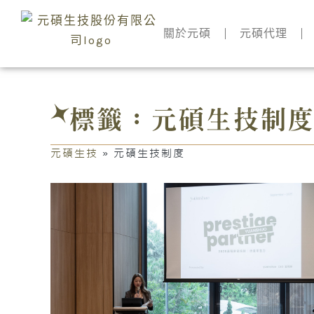
跳
至
關於元碩
元碩代理
主
要
內
容
標籤：元碩生技制
元碩生技
»
元碩生技制度