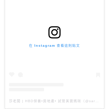
在 Instagram 查看這則貼文
莎老闆 | HBD保養•房地產• 試管美寶媽咪（@sararia）分享的貼文