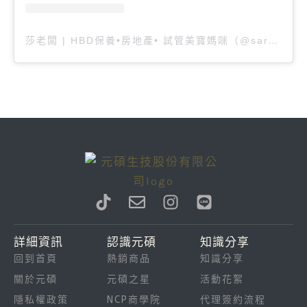
莎老闆 | HBD保養•房地產• 試管美寶媽咪（@sararia）分享的貼文
T
E
I
L
i
n
n
i
k
v
s
n
詳細資訊
認識元碩
知識分享
t
e
t
e
回到首頁
熱銷商品
知識分享
o
l
a
k
o
g
關於元碩
元碩之星
活動花絮
p
r
隱私權政策
NCP商學院
代理簽約流程