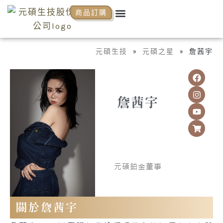
跳
Menu
商品訂購
關於元碩
元碩代理
全系列商品
NCP商學院
活動花絮
知識分享
至
主
要
元碩生技
»
元碩之星
»
詹茜宇
內
F
I
Y
S
容
a
n
o
h
c
s
u
o
e
t
t
p
詹茜宇
b
a
u
p
o
g
b
i
o
r
e
n
k
a
g
m
-
c
a
r
元碩鉑金董事
t
關於詹茜宇