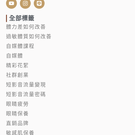
Y
I
L
o
n
i
u
s
n
t
t
e
全部標籤
u
a
體力差如何改善
b
g
e
r
過敏體質如何改善
a
m
自媒體課程
自媒體
精彩花絮
社群創業
短影音流量變現
短影音流量密碼
眼睛疲勞
眼睛保養
直銷品牌
敏感肌保養