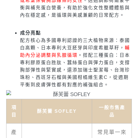
或希望保養胸部線條的女性
。透過調節荷爾蒙平
衡與補充蛋白營養，有助於強化女性整體體態與
內在穩定感，是循環與美感兼顧的日常配方。
成分亮點
配方核心為多國專利認證的三大植物來源：泰國
白高顆、日本專利大豆胚芽與印度希臘草籽，
輔
助內分泌調整與乳腺循環
。搭配三種蛋白：日本
專利膠原蛋白胜肽、蠶絲蛋白與彈力蛋白，支撐
胸部彈性與緊實感，還添加瑞士聖潔莓、台灣珍
珠粉、西班牙石榴與美國柑橘維生素C，從週期
平衡到皮膚彈性都有對應的補強組合。
項
一般市售產
酥芙蕾 SOFLEY
目
品
產
常見單一來