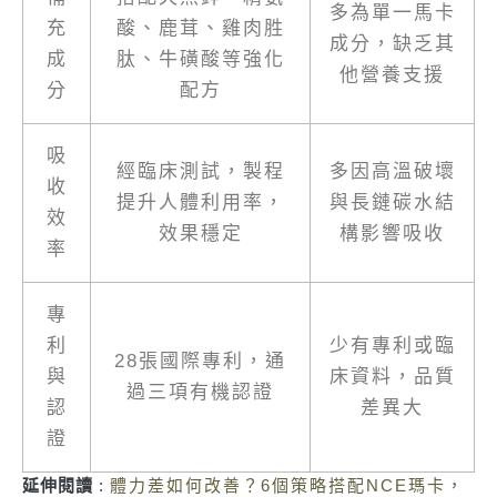
多為單一馬卡
充
酸、鹿茸、雞肉胜
成分，缺乏其
成
肽、牛磺酸等強化
他營養支援
分
配方
吸
經臨床測試，製程
多因高溫破壞
收
提升人體利用率，
與長鏈碳水結
效
效果穩定
構影響吸收
率
專
利
少有專利或臨
28張國際專利，通
與
床資料，品質
過三項有機認證
認
差異大
證
延伸閱讀
:
體力差如何改善？6個策略搭配NCE瑪卡，