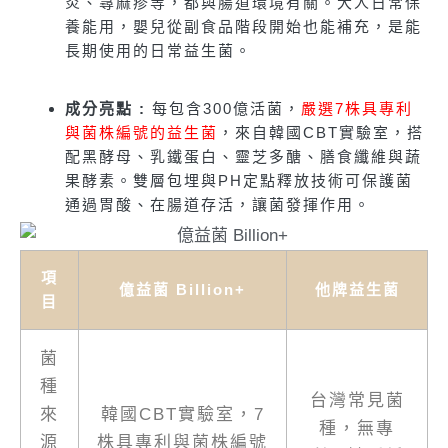
炎、蕁麻疹等，都與腸道環境有關。大人日常保
養能用，嬰兒從副食品階段開始也能補充，是能
長期使用的日常益生菌。
成分亮點 :
每包含300億活菌，
嚴選7株具專利
與菌株編號的益生菌
，來自韓國CBT實驗室，搭
配黑酵母、乳鐵蛋白、靈芝多醣、膳食纖維與蔬
果酵素。雙層包埋與PH定點釋放技術可保護菌
通過胃酸、在腸道存活，讓菌發揮作用。
項
億益菌 Billion+
他牌益生菌
目
菌
種
台灣常見菌
來
韓國CBT實驗室，7
種，無專
源
株具專利與菌株編號