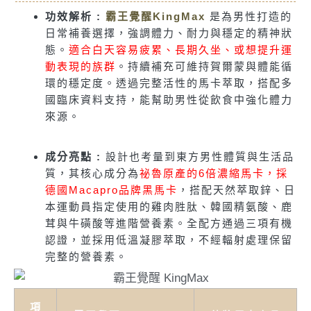
功效解析 :
霸王覺醒KingMax
是為男性打造的
日常補養選擇，強調體力、耐力與穩定的精神狀
態。
適合白天容易疲累、長期久坐、或想提升運
動表現的族群
。持續補充可維持賀爾蒙與體能循
環的穩定度。透過完整活性的馬卡萃取，搭配多
國臨床資料支持，能幫助男性從飲食中強化體力
來源。
成分亮點 :
設計也考量到東方男性體質與生活品
質，其核心成分為
祕魯原產的6倍濃縮馬卡，採
德國Macapro品牌黑馬卡
，搭配天然萃取鋅、日
本運動員指定使用的雞肉胜肽、韓國精氨酸、鹿
茸與牛磺酸等進階營養素。全配方通過三項有機
認證，並採用低溫凝膠萃取，不經輻射處理保留
完整的營養素。
項