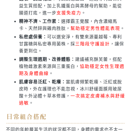
益生質搭配，加上乳鐵蛋白與黑酵母的幫助，能從
腸道打底，進一步
支援免疫力
。
精神不濟、工作累：
選擇霸王覺醒，內含濃縮馬
卡、天然鋅與雞肉胜肽，
幫助穩定男性體能表現
。
私密處保養：
可以選安淨，有雙來源蔓越莓、專利
甘露糖與私密專用菌株，採
三階段守護設計
，讓保
養更到位。
調整生理週期、改善體態：
建議補充酥芙蕾，搭配
植物雌激素來源與三重蛋白，
協助穩定女性生理週
期及身體曲線
。
肌膚容易泛紅、乾癢：
當肌膚頻繁乾癢、泛紅或脫
皮時，外在護理也不能忽視，冰川舒緩面膜用玻尿
酸＋外泌體＋草本修護，
一次搞定皮膚補水與舒緩
過敏
。
日常組合搭配
不同的年齡層其生活的狀況都不同，身體的需求也不太一