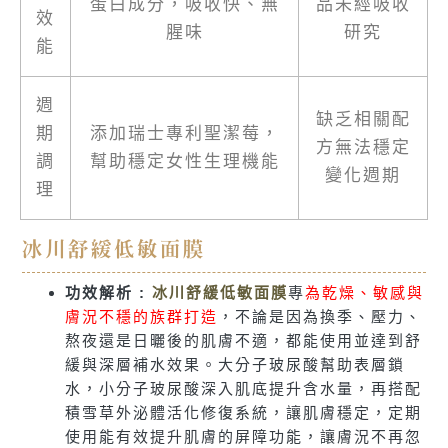
蛋白成分，吸收快、無
品未經吸收
效
腥味
研究
能
週
缺乏相關配
期
添加瑞士專利聖潔莓，
方無法穩定
調
幫助穩定女性生理機能
變化週期
理
冰川舒緩低敏面膜
功效解析 :
冰川舒緩低敏面膜
專
為乾燥、敏感與
膚況不穩的族群打造
，不論是因為換季、壓力、
熬夜還是日曬後的肌膚不適，都能使用並達到舒
緩與深層補水效果。大分子玻尿酸幫助表層鎖
水，小分子玻尿酸深入肌底提升含水量，再搭配
積雪草外泌體活化修復系統，讓肌膚穩定，定期
使用能有效提升肌膚的屏障功能，讓膚況不再忽