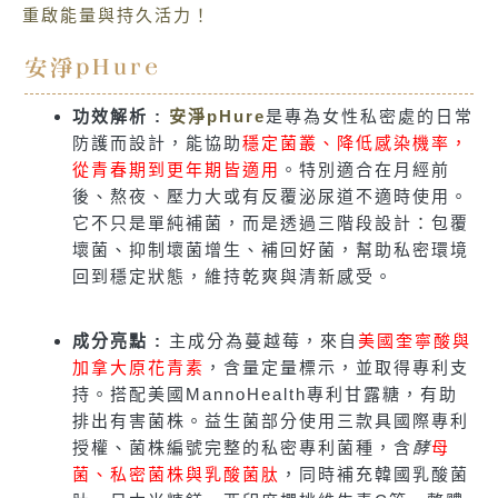
重啟能量與持久活力！
安淨pHure
功效解析 :
安淨pHure
是專為女性私密處的日常
防護而設計，能協助
穩定菌叢、降低感染機率，
從青春期到更年期皆適用
。特別適合在月經前
後、熬夜、壓力大或有反覆泌尿道不適時使用。
它不只是單純補菌，而是透過三階段設計：包覆
壞菌、抑制壞菌增生、補回好菌，幫助私密環境
回到穩定狀態，維持乾爽與清新感受。
成分亮點 :
主成分為蔓越莓，來自
美國奎寧酸與
加拿大原花青素
，含量定量標示，並取得專利支
持。搭配美國MannoHealth專利甘露糖，有助
排出有害菌株。益生菌部分使用三款具國際專利
授權、菌株編號完整的私密專利菌種，含
酵
母
菌、私密菌株與乳酸菌肽
，同時補充韓國乳酸菌