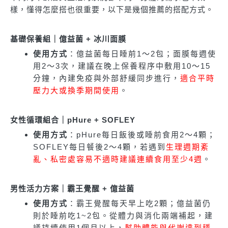
樣，懂得怎麼搭也很重要，以下是幾個推薦的搭配方式。
基礎保養組｜億益菌 + 冰川面膜
使用方式
：億益菌每日睡前1～2包；面膜每週使
用2～3次，建議在晚上保養程序中敷用10～15
分鐘，內建免疫與外部舒緩同步進行，
適合平時
壓力大或換季期間使用
。
女性循環組合｜pHure + SOFLEY
使用方式
：pHure每日飯後或睡前食用2～4顆；
SOFLEY每日餐後2～4顆，若遇到
生理週期紊
亂、私密處容易不適時建議連續食用至少4週
。
男性活力方案｜霸王覺醒 + 億益菌
使用方式
：霸王覺醒每天早上吃2顆；億益菌仍
則於睡前吃1~2包。從體力與消化兩端補起，建
議持續使用1個月以上，
幫助體能與代謝達到穩