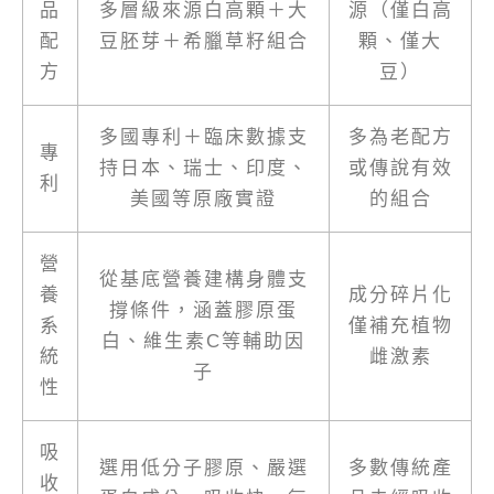
品
多層級來源白高顆＋大
源（僅白高
配
豆胚芽＋希臘草籽組合
顆、僅大
方
豆）
多國專利＋臨床數據支
多為老配方
專
持日本、瑞士、印度、
或傳說有效
利
美國等原廠實證
的組合
營
從基底營養建構身體支
養
成分碎片化
撐條件，涵蓋膠原蛋
系
僅補充植物
白、維生素C等輔助因
統
雌激素
子
性
吸
選用低分子膠原、嚴選
多數傳統產
收