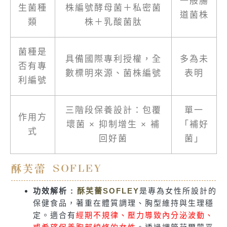
一般腸
生菌種
株編號酵母菌＋私密菌
道菌株
類
株＋乳酸菌肽
菌種是
具備國際專利授權，全
多為未
否有專
數標明來源、菌株編號
表明
利編號
三階段保養設計：包覆
單一
作用方
壞菌 × 抑制增生 × 補
「補好
式
回好菌
菌」
酥芙蕾 SOFLEY
功效解析 :
酥芙蕾SOFLEY
是專為女性所設計的
保健食品，著重在體質調理、胸型維持與生理穩
定。適合有
經期不規律、壓力導致內分泌波動、