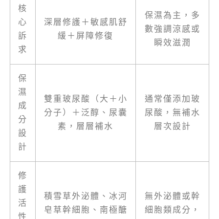
核
保濕為主，多
心
深層修護＋敏感肌舒
數強調涼感或
訴
緩＋屏障修復
瞬效滋潤
求
保
濕
雙重玻尿酸（大＋小
通常僅添加玻
成
分子）＋泛醇、尿囊
尿酸，無補水
分
素，層層補水
層次設計
設
計
修
護
積雪草外泌體、冰河
無外泌體或幹
活
皂草幹細胞、南極醣
細胞類成分，
性