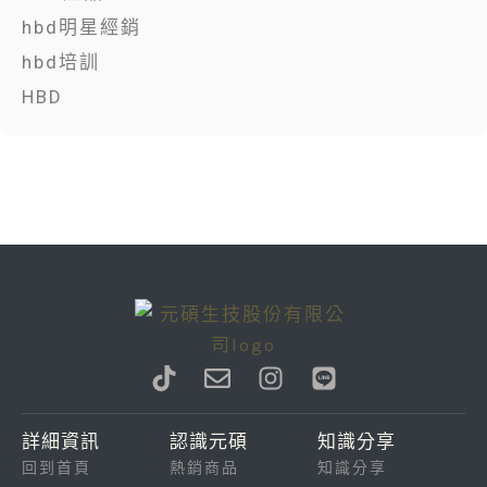
hbd明星經銷
hbd培訓
HBD
T
E
I
L
i
n
n
i
k
v
s
n
詳細資訊
認識元碩
知識分享
t
e
t
e
回到首頁
熱銷商品
知識分享
o
l
a