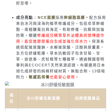
好忽壞。
成分亮點 :
NCE面膜
採用
幹細胞面膜
，
配方採用
來自冰河與深海的植萃修護成分，包括皂草幹細
胞、南極醣蛋白與海泥，有助修復、抗壓與加強
防禦。關鍵
修護成分積雪草外泌體具訊號傳遞作
用，能促進膠原蛋白生成並強化保水力
。保濕系
統搭配玻尿酸鈉、水解玻尿酸、泛醇與尿囊素，
全方位舒緩乾癢。草本抗敏因子包含甘菊、甘
草、迷迭香、虎杖根等七種植萃，通過韓國發明
專利與ECOCERT天然來源認證。布膜選用日本
旭化成研發的純棉籽絨材質，無黏合劑、13倍吸
附力，
敏感肌保養
也能安心使用
。
項
冰川舒緩低敏面膜
他牌面膜產品
目