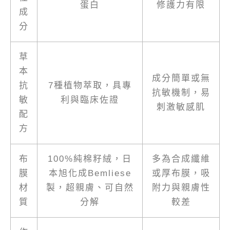
蛋白
修護力有限
成
分
草
本
成分簡單或無
抗
7種植物萃取，具專
抗敏機制，易
敏
利與臨床佐證
刺激敏感肌
配
方
布
100%純棉籽絨，日
多為合成纖維
膜
本旭化成Bemliese
或厚布膜，吸
材
製，超親膚、可自然
附力與親膚性
質
分解
較差