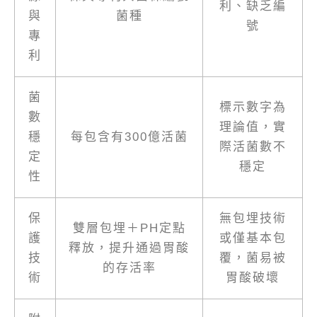
利、缺乏編
與
菌種
號
專
利
菌
標示數字為
數
理論值，實
穩
每包含有300億活菌
際活菌數不
定
穩定
性
保
無包埋技術
雙層包埋＋PH定點
護
或僅基本包
釋放，提升通過胃酸
技
覆，菌易被
的存活率
術
胃酸破壞