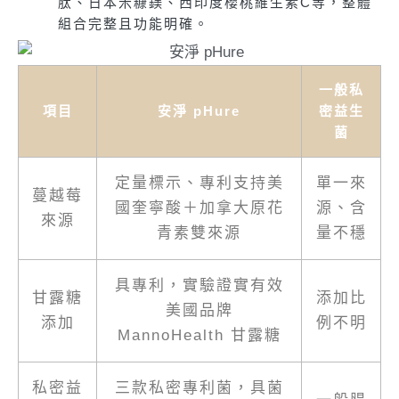
肽、日本米糠鎂、西印度櫻桃維生素C等，整體
組合完整且功能明確。
一般私
項目
安淨 pHure
密益生
菌
定量標示、專利支持美
單一來
蔓越莓
國奎寧酸＋加拿大原花
源、含
來源
青素雙來源
量不穩
具專利，實驗證實有效
甘露糖
添加比
美國品牌
添加
例不明
MannoHealth 甘露糖
私密益
三款私密專利菌，具菌