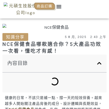
跳
Menu
商品訂購
關於元碩
元碩代理
全系列商品
NCP商學院
活動花絮
知識分享
至
主
要
內
知識分享
容
5 8 月, 2025
2:43 上午
NCE保健食品哪款適合你？5大產品功效
一次看，懂吃才有感！
內容目錄
健康的日常，不該只是補一點、撐一天的短效保養。越來
越多人開始關注產品背後的成分、設計邏輯與長期效益，