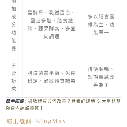
附
加
黑酵母、乳鐵蛋白、
成
多以膳食纖
靈芝多醣、膳食纖
分
維為主，功
維、蔬果酵素，多面
功
能單一
向調理
能
性
主
排便順暢、
要
腸道菌叢平衡、免疫
短期體感改
訴
穩定、過敏體質調整
善為主
求
延伸閱讀
:
過敏體質如何改善？營養師建議 5 大重點幫
你從內調整體質！
霸王覺醒 KingMax