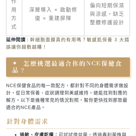
作
偏向短期保濕
用
深層導入 × 啟動修
與涼感，缺乏
方
復 × 重建屏障
整體修護設計
式
延伸閱讀
:
幹細胞面膜真的有用嗎？敏感肌保養 3 大錯
誤讓你越敷越糟！
怎麼挑選最適合你的NCE保健食
品？
NCE保健食品的每一款配方，都針對不同的身體需求做設
計，從日常保養、症狀調理到美感維持，總能找到對應的
解方。以下是幾種常見的情況對照，幫你更快找到那款最
適合的NCE產品。
針對身體需求
過敏、皮膚乾癢：
可試試億益菌，透過專利菌株與