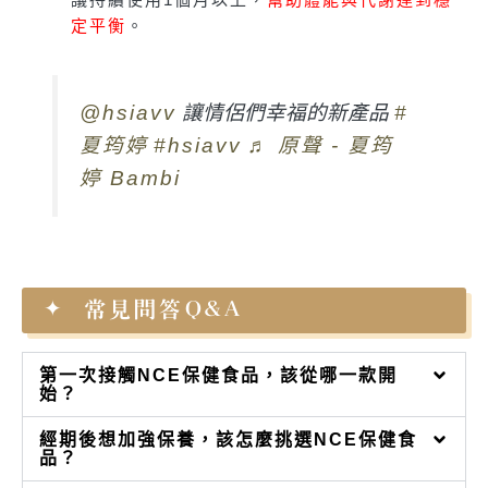
定平衡
。
@hsiavv
讓情侶們幸福的新產品
#
夏筠婷
#hsiavv
♬ 原聲 - 夏筠
婷 Bambi
常見問答Q&A
第一次接觸NCE保健食品，該從哪一款開
始？
經期後想加強保養，該怎麼挑選NCE保健食
品？