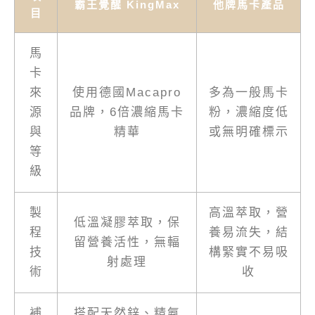
霸王覺醒 KingMax
他牌馬卡產品
目
馬
卡
來
使用德國Macapro
多為一般馬卡
源
品牌，6倍濃縮馬卡
粉，濃縮度低
與
精華
或無明確標示
等
級
製
高溫萃取，營
低溫凝膠萃取，保
程
養易流失，結
留營養活性，無輻
技
構緊實不易吸
射處理
術
收
補
搭配天然鋅、精氨