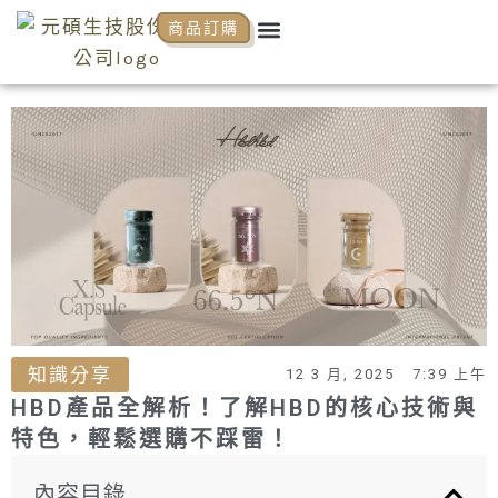
跳
Menu
商品訂購
關於元碩
元碩代理
全系列商品
NCP商學院
活動花絮
知識分享
至
主
要
內
容
知識分享
12 3 月, 2025
7:39 上午
HBD產品全解析！了解HBD的核心技術與
特色，輕鬆選購不踩雷！
內容目錄