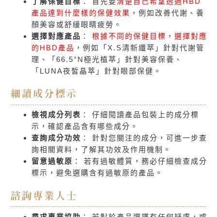
了解保健目標
： 首先要
清楚自己希望透過HBD
產品達到什麼樣的保健效果
，例如改善代謝、養
顏美容或舒緩眼睛疲勞。
選擇對應產品
：
根據不同的保健目標，選擇對應
的HBD產品
，例如「X.S清新纖萃」針對代謝管
理、「66.5°N極光植萃」針對美容保養、
「LUNA夜皙晶萃」針對眼部保健。
細讀成分標示
檢視成分列表
： 仔細閱讀產品包裝上的成分標
示，確認產品含有哪些成分。
查詢成分功效
： 針對您關注的成分，可進一步查
詢相關資料，了解其功效及作用機制。
留意過敏原
： 若有過敏體質，務必仔細檢查成分
標示，避免選購含有過敏原的產品。
諮詢專業人士
尋求專業協助
： 若對於產品選擇有任何疑慮，或