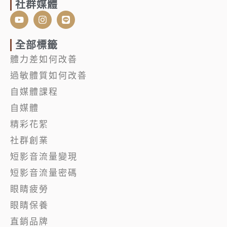
社群媒體
Y
I
L
o
n
i
u
s
n
t
t
e
全部標籤
u
a
體力差如何改善
b
g
e
r
過敏體質如何改善
a
m
自媒體課程
自媒體
精彩花絮
社群創業
短影音流量變現
短影音流量密碼
眼睛疲勞
眼睛保養
直銷品牌