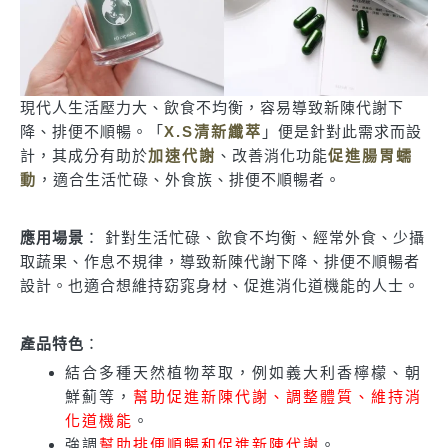
現代人生活壓力大、飲食不均衡，容易導致新陳代謝下
降、排便不順暢。「
X.S清新纖萃
」便是針對此需求而設
計，其成分有助於
加速代謝
、改善消化功能
促進腸胃蠕
動
，適合生活忙碌、外食族、排便不順暢者。
應用場景
： 針對生活忙碌、飲食不均衡、經常外食、少攝
取蔬果、作息不規律，導致新陳代謝下降、排便不順暢者
設計。也適合想維持窈窕身材、促進消化道機能的人士。
產品特色
：
結合多種天然植物萃取，例如義大利香檸檬、朝
鮮薊等，
幫助促進新陳代謝、調整體質、維持消
化道機能
。
強調
幫助排便順暢和促進新陳代謝
。