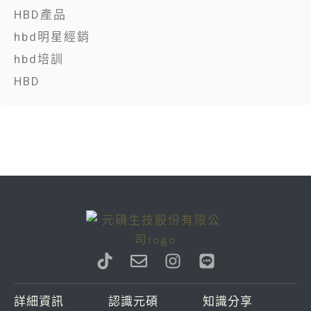
HBD產品
hbd明星經銷
hbd培訓
HBD
T
E
I
L
i
n
n
i
k
v
s
n
詳細資訊
認識元碩
知識分享
t
e
t
e