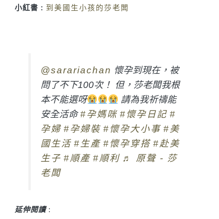
小紅書 :
到美國生小孩的莎老闆
@sarariachan
懷孕到現在，被
問了不下100次！ 但，莎老闆我根
本不能選呀
請為我祈禱能
安全活命
#孕媽咪
#懷孕日記
#
孕婦
#孕婦裝
#懷孕大小事
#美
國生活
#生產
#懷孕穿搭
#赴美
生子
#順產
#順利
♬ 原聲 - 莎
老闆
延伸閱讀
: