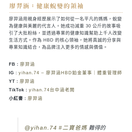
廖羿涵：健康蛻變的領袖
廖羿涵用親身經歷展示了如何從一名平凡的媽媽，蛻變
為健康與美麗的代言人。她成功減重 30 公斤的故事吸
引了大批粉絲，並透過專業的健康知識幫助上千人改變
生活方式。作為 HBD 的核心領袖，她將真誠的分享與
專業知識結合，為品牌注入更多的情感與價值。
FB :
廖羿涵
IG
:
yihan.74 – 廖羿涵HBD鉑金董事｜體重管理師
YT :
廖羿涵
TikTok :
yihan.74台中涵老闆
小紅書 :
廖羿涵
@yihan.74
#二寶爸媽
難得的