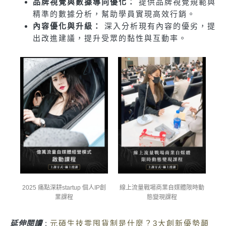
品牌視覺與數據導向優化：
提供品牌視覺規範與
精準的數據分析，幫助學員實現高效行銷。
內容優化與升級：
深入分析現有內容的優劣，提
出改進建議，提升受眾的黏性與互動率。
2025 痛點深耕startup 個人IP創
線上流量戰場商業自媒體限時動
業課程
態變現課程
延伸閱讀
:
元碩生技零囤貨制是什麼？3大創新優勢顛