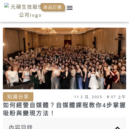
跳
Menu
商品訂購
關於元碩
元碩代理
全系列商品
NCP商學院
活動花絮
知識分享
至
主
要
內
容
知識分享
11 2 月, 2025
8:57 上午
如何經營自媒體？自媒體課程教你4步掌握
吸粉與變現方法！
內容目錄