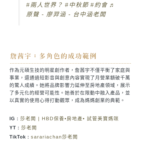
#兩人世界？
#中秋節
#約會
♬
原聲 - 廖羿涵 - 台中涵老闆
詹茜宇：多角色的成功範例
作為元碩生技的明星創作者，詹茜宇不僅平衡了家庭與
事業，還通過短影音與創意內容實現了月營業額破千萬
的驚人成績。她將品牌影響力延伸至房地產領域，展示
了多元化的經營可能性。她善於在限動中融入產品，並
以真實的使用心得打動觀眾，成為媽媽創業的典範。
IG :
莎老闆 | HBD保養•房地產• 試管美寶媽咪
YT :
莎老闆
TikTok :
sarariachan莎老闆