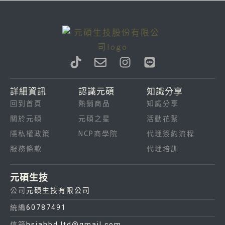
T
E
I
L
i
n
n
i
k
v
s
n
詳細資訊
認識元碩
知識分享
t
e
t
e
回到首頁
熱銷商品
知識分享
o
l
a
k
o
g
關於元碩
元碩之星
活動花絮
p
r
隱私權政策
NCP商學院
代理簽約流程
e
a
服務條款
代理培訓
m
元碩生技
公司
元碩生技有限公司
統編
60787491
信箱
hsiahbd.ltd@gmail.com