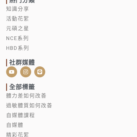
熱門分類
知識分享
活動花絮
元碩之星
NCE系列
HBD系列
社群媒體
Y
I
L
o
n
i
u
s
n
t
t
e
全部標籤
u
a
體力差如何改善
b
g
e
r
過敏體質如何改善
a
m
自媒體課程
自媒體
精彩花絮