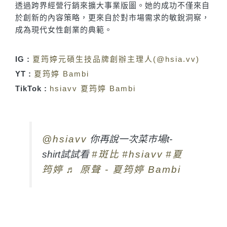
透過跨界經營行銷來擴大事業版圖。她的成功不僅來自
於創新的內容策略，更來自於對市場需求的敏銳洞察，
成為現代女性創業的典範。
IG :
夏筠婷元碩生技品牌創辦主理人(@hsia.vv)
YT :
夏筠婷 Bambi
TikTok :
hsiavv 夏筠婷 Bambi
@hsiavv
你再說一次菜市場t-
shirt試試看
#斑比
#hsiavv
#夏
筠婷
♬ 原聲 - 夏筠婷 Bambi