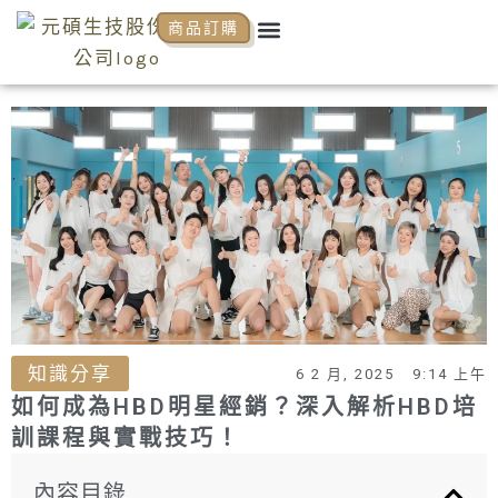
跳
Menu
商品訂購
關於元碩
元碩代理
全系列商品
NCP商學院
活動花絮
知識分享
至
主
要
內
容
知識分享
6 2 月, 2025
9:14 上午
如何成為HBD明星經銷？深入解析HBD培
訓課程與實戰技巧！
內容目錄