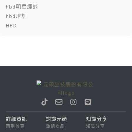
hbd明星經銷
hbd培訓
HBD
T
E
I
L
i
n
n
i
k
v
s
n
詳細資訊
認識元碩
知識分享
t
e
t
e
回到首頁
熱銷商品
知識分享
o
l
a