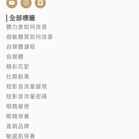
o
n
i
u
s
n
t
t
e
全部標籤
u
a
體力差如何改善
b
g
e
r
過敏體質如何改善
a
m
自媒體課程
自媒體
精彩花絮
社群創業
短影音流量變現
短影音流量密碼
眼睛疲勞
眼睛保養
直銷品牌
敏感肌保養