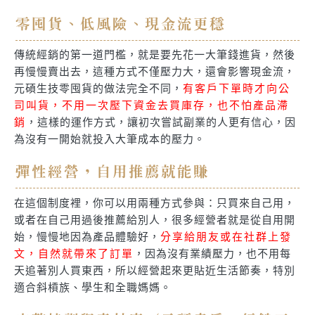
零囤貨、低風險、現金流更穩
傳統經銷的第一道門檻，就是要先花一大筆錢進貨，然後
再慢慢賣出去，這種方式不僅壓力大，還會影響現金流，
元碩生技零囤貨的做法完全不同，
有客戶下單時才向公
司叫貨，不用一次壓下資金去買庫存，也不怕產品滯
銷
，這樣的運作方式，讓初次嘗試副業的人更有信心，因
為沒有一開始就投入大筆成本的壓力。
彈性經營，自用推薦就能賺
在這個制度裡，你可以用兩種方式參與：只買來自己用，
或者在自己用過後推薦給別人，很多經營者就是從自用開
始，慢慢地因為產品體驗好，
分享給朋友或在社群上發
文，自然就帶來了訂單
，因為沒有業績壓力，也不用每
天追著別人買東西，所以經營起來更貼近生活節奏，特別
適合斜槓族、學生和全職媽媽。