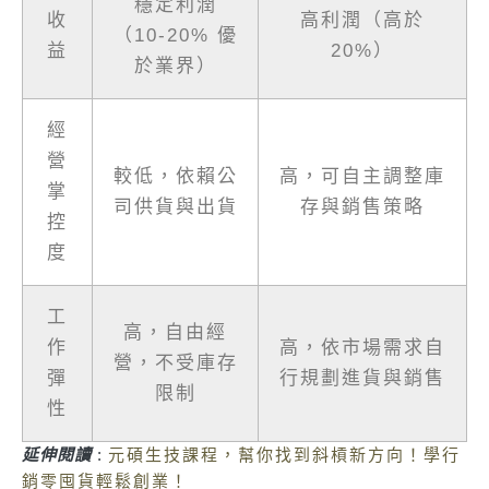
穩定利潤
收
高利潤（高於
（10-20% 優
益
20%）
於業界）
經
營
較低，依賴公
高，可自主調整庫
掌
司供貨與出貨
存與銷售策略
控
度
工
高，自由經
作
高，依市場需求自
營，不受庫存
彈
行規劃進貨與銷售
限制
性
延伸閱讀
:
元碩生技課程，幫你找到斜槓新方向！學行
銷零囤貨輕鬆創業！