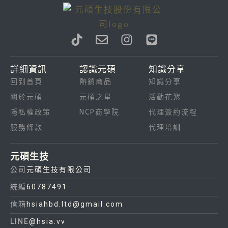
T
E
I
L
i
n
n
i
k
v
s
n
詳細資訊
認識元碩
知識分享
t
e
t
e
回到首頁
熱銷商品
知識分享
o
l
a
k
o
g
關於元碩
元碩之星
活動花絮
p
r
隱私權政策
NCP商學院
代理簽約流程
e
a
服務條款
代理培訓
m
元碩生技
公司
元碩生技有限公司
統編
60787491
信箱
hsiahbd.ltd@gmail.com
LINE
@hsia.vv