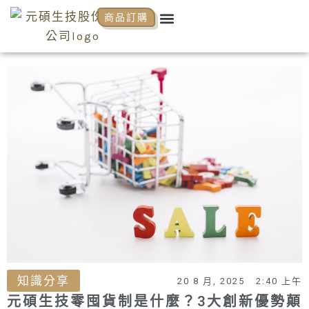
跳
Menu
商品訂購
關於元碩
元碩代理
全系列商品
NCP商學院
活動花絮
知識分享
至
主
要
內
容
知識分享
20 8 月, 2025
2:40 上午
元碩生技零囤貨制是什麼？3大創新優勢顛