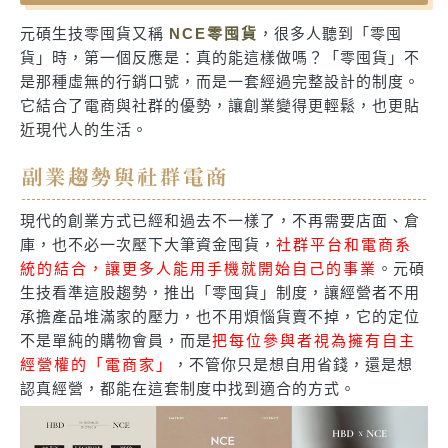
元碩生技零囤貨又稱
NCE零囤貨
，很多人聽到「零囤
貨」時，第一個反應是：真的能這樣做嗎？「零囤貨」不
是那種虛無的行銷口號，而是一套經過完整設計的制度。
它結合了電商與社群的優勢，讓創業變得更輕鬆，也更貼
近現代人的生活。
副業趨勢與社群電商
現代的創業方式已經和過去不一樣了，不再需要店面、倉
庫，也不必一次壓下大筆資金囤貨，
社群平台和電商系
統的結合，讓更多人能用手機就開始自己的事業
。元碩
生技看準這股趨勢，推出「零囤貨」制度，讓經營者不用
承擔產品堆滿家的壓力，也不用煩惱貨賣不掉，它的定位
不是單純的購物會員，而是
把每位參與者視為擁有自主
經營權的「電商家」
，不管你只是想自用省錢，還是想
認真經營，都能在這套制度中找到適合的方式。