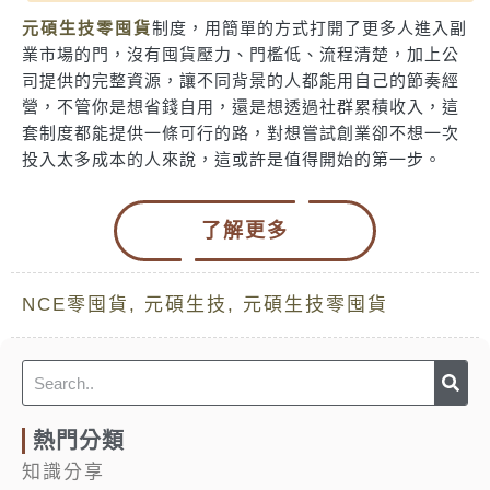
元碩生技零囤貨
制度，用簡單的方式打開了更多人進入副
業市場的門，沒有囤貨壓力、門檻低、流程清楚，加上公
司提供的完整資源，讓不同背景的人都能用自己的節奏經
營，不管你是想省錢自用，還是想透過社群累積收入，這
套制度都能提供一條可行的路，對想嘗試創業卻不想一次
投入太多成本的人來說，這或許是值得開始的第一步。
了解更多
NCE零囤貨
,
元碩生技
,
元碩生技零囤貨
Sea
Search
熱門分類
知識分享