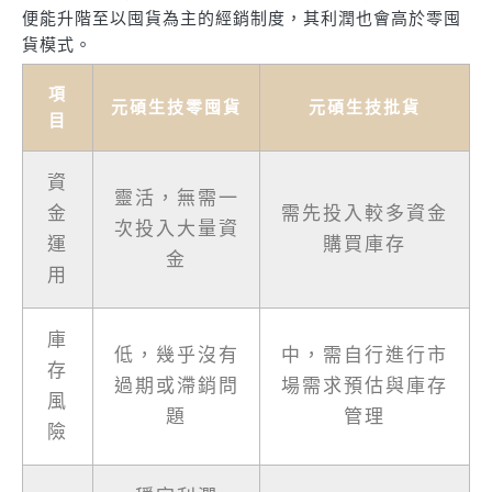
便能升階至以囤貨為主的經銷制度，其利潤也會高於零囤
貨模式。
項
元碩生技零囤貨
元碩生技批貨
目
資
靈活，無需一
金
需先投入較多資金
次投入大量資
運
購買庫存
金
用
庫
低，幾乎沒有
中，需自行進行市
存
過期或滯銷問
場需求預估與庫存
風
題
管理
險