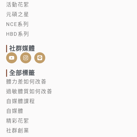
活動花絮
元碩之星
NCE系列
HBD系列
社群媒體
Y
I
L
o
n
i
u
s
n
t
t
e
全部標籤
u
a
體力差如何改善
b
g
e
r
過敏體質如何改善
a
m
自媒體課程
自媒體
精彩花絮
社群創業