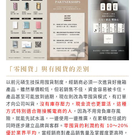
「零囤貨」與有囤貨的差別
以前元碩生技採用囤貨制度，經銷商必須一次進貨好幾箱
產品，雖然單價較低，但若銷售不佳，資金容易被卡住，
產品甚至可能放到過期，現在則改為零囤貨模式，有訂單
才向公司叫貨，
沒有庫存壓力，現金流也更靈活，這種
方式特別適合剛接觸電商的人
，因為不用背負庫存風
險，就能先試水溫，一邊使用一邊推廣，在累積信任感的
同時逐步建立品牌與客群。
零囤貨的利潤約有 10～20%
優於業界平均
，當經銷商對產品銷售量及掌握度更高時，