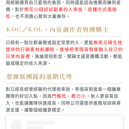
用經銷價買自己愛用的東西，同時還能因為推薦而賺到差
價，對於
想花小錢試試副業的人來說，這種方式風險
低
，也不用擔心壓到大量庫存。
KOC／KOL、內容創作者與團購主
已經有一點社群基礎或固定受眾的人，更能
善用元碩生技
提供的行銷素材和課程，直接把零囤貨制度融入自己的
日常內容裡
，無論是短影音、開箱文還是團購活動，都能
變成穩定的收入來源。
想擴展團隊的進階代理
對已經有經營經驗的代理商來說，零囤貨制度是一個擴展
團隊的好切入點，因為
門檻低、壓力小
，新人更容易加
入，也能讓團隊快速成長，同時公司還提供進階培訓與資
源支援，讓整個組織更穩定。